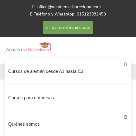
office@academia-barcelona.com
Teléfono y WhastApp: 015123982453
Test nivel de idiomas
Cursos de alemán desde A1 hasta C2
Inscríbete en nuestra
Cursos para empresas
escuela de idiomas
Quiénes somos
Inscripción para un curso de idiomas CBLS en Barcelona.