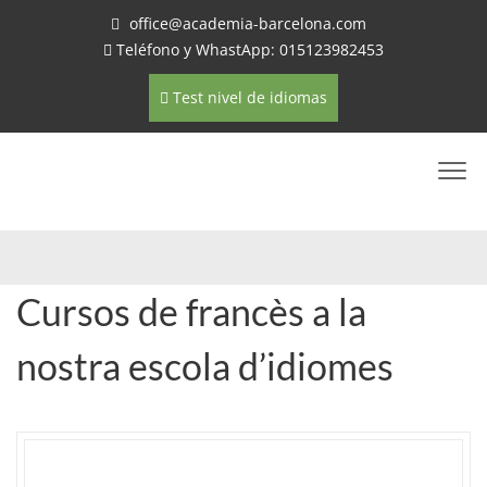
office@academia-barcelona.com
Teléfono y WhastApp: 015123982453
Test nivel de idiomas
Cursos de francès a la
nostra escola d’idiomes