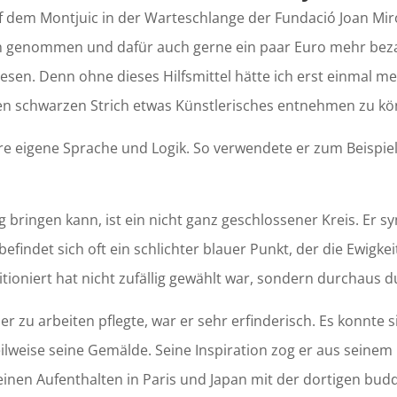
uf dem Montjuic in der Warteschlange der Fundació Joan M
h genommen und dafür auch gerne ein paar Euro mehr bezah
iesen. Denn ohne dieses Hilfsmittel hätte ich erst einmal
en schwarzen Strich etwas Künstlerisches entnehmen zu kö
 ihre eigene Sprache und Logik. So verwendete er zum Beispi
bringen kann, ist ein nicht ganz geschlossener Kreis. Er sym
efindet sich oft ein schlichter blauer Punkt, der die Ewigkeit 
itioniert hat nicht zufällig gewählt war, sondern durchaus 
er zu arbeiten pflegte, war er sehr erfinderisch. Es konnte 
ilweise seine Gemälde. Seine Inspiration zog er aus seinem
einen Aufenthalten in Paris und Japan mit der dortigen budd