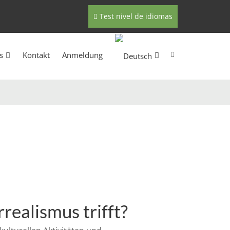
Test nivel de idiomas
s
Kontakt
Anmeldung
realismus trifft?