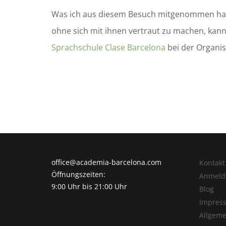
Was ich aus diesem Besuch mitgenommen habe,
ohne sich mit ihnen vertraut zu machen, kan
Sprachschule Clase Barcelona
bei der Organis
office@academia-barcelona.com
Kontakt
Öffnungszeiten:
Anmeld
9:00 Uhr bis 21:00 Uhr
Blog
Impres
Allgeme